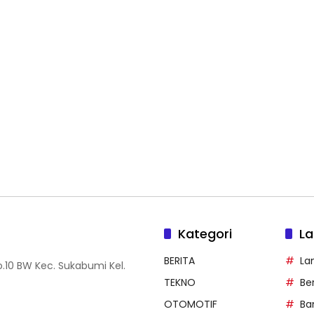
Kategori
La
BERITA
La
.10 BW Kec. Sukabumi Kel.
TEKNO
Be
OTOMOTIF
Ba