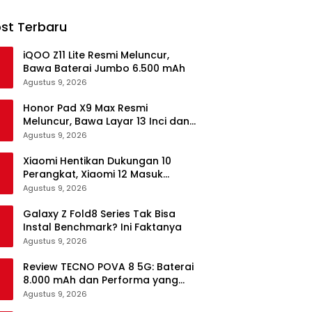
st Terbaru
iQOO Z11 Lite Resmi Meluncur,
Bawa Baterai Jumbo 6.500 mAh
Agustus 9, 2026
Honor Pad X9 Max Resmi
Meluncur, Bawa Layar 13 Inci dan
Baterai 10.100 mAh
Agustus 9, 2026
Xiaomi Hentikan Dukungan 10
Perangkat, Xiaomi 12 Masuk
Daftar
Agustus 9, 2026
Galaxy Z Fold8 Series Tak Bisa
Instal Benchmark? Ini Faktanya
Agustus 9, 2026
Review TECNO POVA 8 5G: Baterai
8.000 mAh dan Performa yang
Masih Mantap di 2026
Agustus 9, 2026