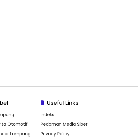
bel
Useful Links
mpung
Indeks
rita Otomotif
Pedoman Media Siber
ndar Lampung
Privacy Policy