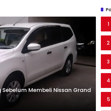
Po
1
2
3
4
g Sebelum Membeli Nissan Grand
5