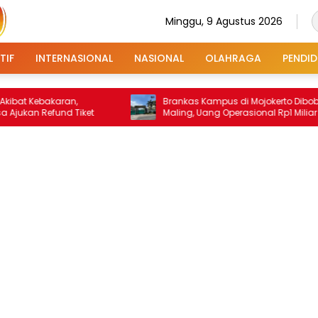
Minggu, 9 Agustus 2026
TIF
INTERNASIONAL
NASIONAL
OLAHRAGA
PENDID
bakaran,
Brankas Kampus di Mojokerto Dibobol
efund Tiket
Maling, Uang Operasional Rp1 Miliar Raib