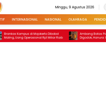
Minggu, 9 Agustus 2026
TIF
INTERNASIONAL
NASIONAL
OLAHRAGA
PENDID
as Kampus di Mojokerto Dibobol
Ambang Batas Parlemen 2
, Uang Operasional Rp1 Miliar Raib
Digodok, Hanura: Berapa P