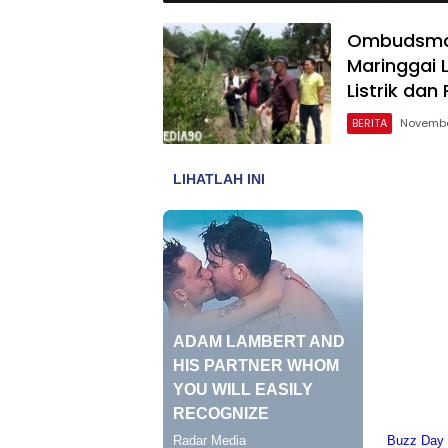
Ombudsman
Maringgai 
Listrik da
BERITA
Novembe