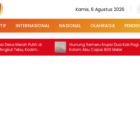
Kamis, 6 Agustus 2026
TIF
INTERNASIONAL
NASIONAL
OLAHRAGA
PENDID
erah Putih di
Gunung Semeru Erupsi Dua Kali Pagi Ini,
ebu, Kodim
Kolom Abu Capai 800 Meter