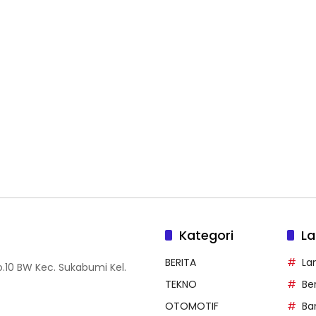
Kategori
La
BERITA
La
.10 BW Kec. Sukabumi Kel.
TEKNO
Be
OTOMOTIF
Ba