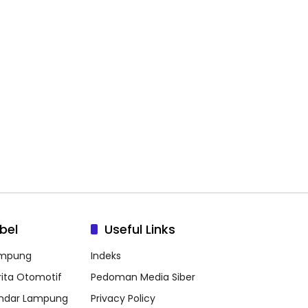
bel
Useful Links
mpung
Indeks
rita Otomotif
Pedoman Media Siber
ndar Lampung
Privacy Policy