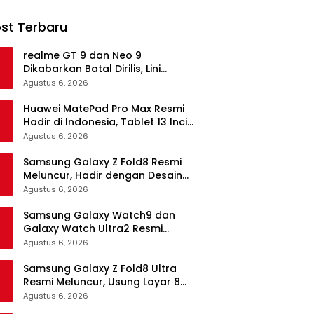
st Terbaru
realme GT 9 dan Neo 9
Dikabarkan Batal Dirilis, Lini
Flagship realme Terancam
Agustus 6, 2026
Berakhir?
Huawei MatePad Pro Max Resmi
Hadir di Indonesia, Tablet 13 Inci
Tertipis dan Teringan
Agustus 6, 2026
Samsung Galaxy Z Fold8 Resmi
Meluncur, Hadir dengan Desain
Lebih Pendek dan Lebar
Agustus 6, 2026
Samsung Galaxy Watch9 dan
Galaxy Watch Ultra2 Resmi
Meluncur, Bawa AI, Snapdragon
Agustus 6, 2026
Wear Elite, dan Fitur Kesehatan
Baru
Samsung Galaxy Z Fold8 Ultra
Resmi Meluncur, Usung Layar 8
Inci, Kamera 200MP dan
Agustus 6, 2026
Snapdragon 8 Elite Gen 5