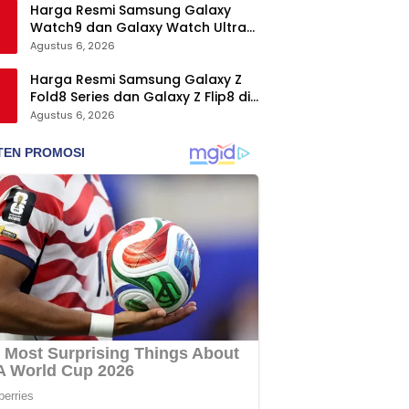
Harga Resmi Samsung Galaxy
Watch9 dan Galaxy Watch Ultra2
di Indonesia, Mulai Rp5,9 Jutaan
Agustus 6, 2026
Harga Resmi Samsung Galaxy Z
Fold8 Series dan Galaxy Z Flip8 di
Indonesia, Mulai Rp19 Jutaan
Agustus 6, 2026