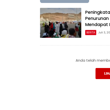
Peningkat
Penurunan 
Mendapat 
BERITA
Juli 3, 2
Anda telah membac
LIH