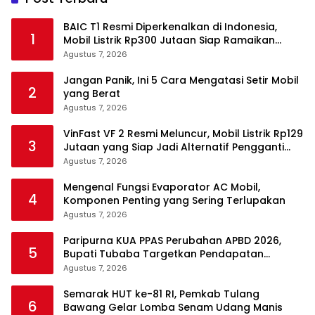
BAIC T1 Resmi Diperkenalkan di Indonesia,
1
Mobil Listrik Rp300 Jutaan Siap Ramaikan
Pasar EV
Agustus 7, 2026
Jangan Panik, Ini 5 Cara Mengatasi Setir Mobil
2
yang Berat
Agustus 7, 2026
VinFast VF 2 Resmi Meluncur, Mobil Listrik Rp129
3
Jutaan yang Siap Jadi Alternatif Pengganti
Motor
Agustus 7, 2026
Mengenal Fungsi Evaporator AC Mobil,
4
Komponen Penting yang Sering Terlupakan
Agustus 7, 2026
Paripurna KUA PPAS Perubahan APBD 2026,
5
Bupati Tubaba Targetkan Pendapatan
Daerah Rp820,3 Miliar
Agustus 7, 2026
Semarak HUT ke-81 RI, Pemkab Tulang
6
Bawang Gelar Lomba Senam Udang Manis