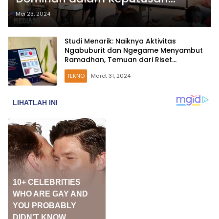
Berbelanja Netizen
Mei 23, 2024
Studi Menarik: Naiknya Aktivitas
Ngabuburit dan Ngegame Menyambut
Ramadhan, Temuan dari Riset
Telkomsel!
TEKNO
Maret 31, 2024