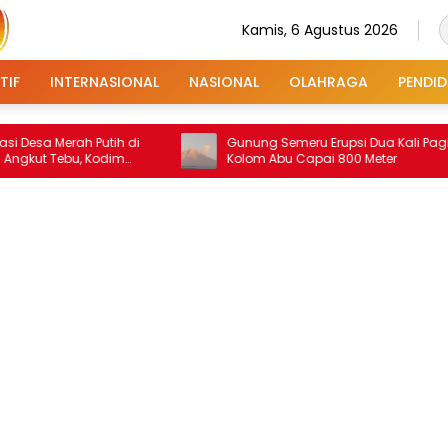
Kamis, 6 Agustus 2026
TIF
INTERNASIONAL
NASIONAL
OLAHRAGA
PENDID
 Merah Putih di
Gunung Semeru Erupsi Dua Kali Pagi Ini,
 Tebu, Kodim
Kolom Abu Capai 800 Meter
an