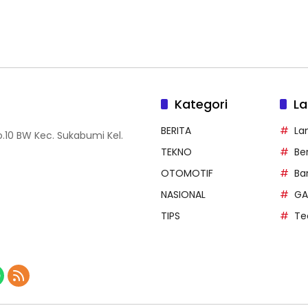
Kategori
La
BERITA
La
.10 BW Kec. Sukabumi Kel.
TEKNO
Be
OTOMOTIF
Ba
NASIONAL
GA
TIPS
Te