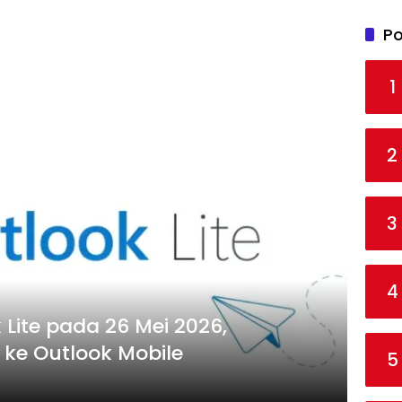
Po
1
2
3
4
 Lite pada 26 Mei 2026,
 ke Outlook Mobile
5