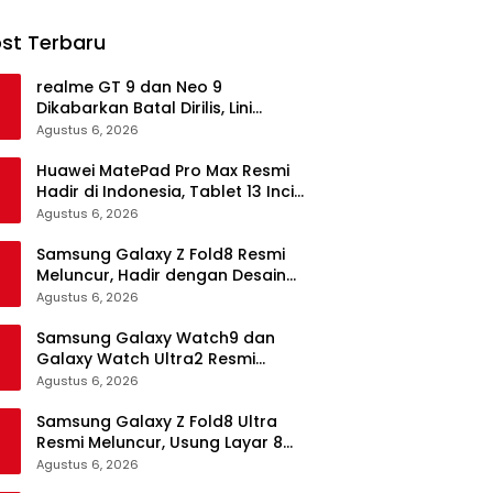
st Terbaru
realme GT 9 dan Neo 9
Dikabarkan Batal Dirilis, Lini
Flagship realme Terancam
Agustus 6, 2026
Berakhir?
Huawei MatePad Pro Max Resmi
Hadir di Indonesia, Tablet 13 Inci
Tertipis dan Teringan
Agustus 6, 2026
Samsung Galaxy Z Fold8 Resmi
Meluncur, Hadir dengan Desain
Lebih Pendek dan Lebar
Agustus 6, 2026
Samsung Galaxy Watch9 dan
Galaxy Watch Ultra2 Resmi
Meluncur, Bawa AI, Snapdragon
Agustus 6, 2026
Wear Elite, dan Fitur Kesehatan
Baru
Samsung Galaxy Z Fold8 Ultra
Resmi Meluncur, Usung Layar 8
Inci, Kamera 200MP dan
Agustus 6, 2026
Snapdragon 8 Elite Gen 5