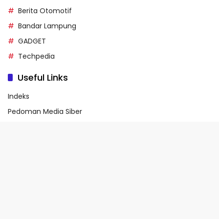
Berita Otomotif
Bandar Lampung
GADGET
Techpedia
Useful Links
Indeks
Pedoman Media Siber
Privacy Policy
Terms of Service
© 2026 - Media90.id | Powered by danar.id