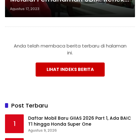
dari Rapat Paripurna HUT ke-78 RI
Agustus 17, 2023
di Bawah Arahan Wali Kota
Bandar Lampung
Anda telah membaca berita terbaru di halaman
ini.
LIHAT INDEKS BERITA
Post Terbaru
Daftar Mobil Baru GIIAS 2026 Part 1, Ada BAIC
1
T1 hingga Honda Super One
Agustus 9, 2026