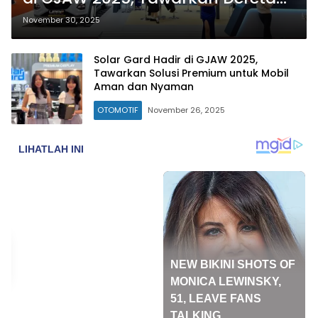
Inovasi dan Promo Spesial
November 30, 2025
Solar Gard Hadir di GJAW 2025,
Tawarkan Solusi Premium untuk Mobil
Aman dan Nyaman
OTOMOTIF
November 26, 2025