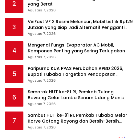
2
yang Berat
Agustus 7, 2026
VinFast VF 2 Resmi Meluncur, Mobil Listrik Rp129
3
Jutaan yang Siap Jadi Alternatif Pengganti
Motor
Agustus 7, 2026
Mengenal Fungsi Evaporator AC Mobil,
4
Komponen Penting yang Sering Terlupakan
Agustus 7, 2026
Paripurna KUA PPAS Perubahan APBD 2026,
5
Bupati Tubaba Targetkan Pendapatan
Daerah Rp820,3 Miliar
Agustus 7, 2026
Semarak HUT ke-81 RI, Pemkab Tulang
6
Bawang Gelar Lomba Senam Udang Manis
Agustus 7, 2026
Sambut HUT ke-81 RI, Pemkab Tubaba Gelar
7
Korve Gotong Royong dan Bersih-Bersih
Serentak
Agustus 7, 2026