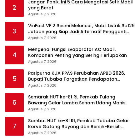
Jangan Panik, Ini 5 Cara Mengatasi Setir Mobil
2
yang Berat
Agustus 7, 2026
VinFast VF 2 Resmi Meluncur, Mobil Listrik Rp129
3
Jutaan yang Siap Jadi Alternatif Pengganti
Motor
Agustus 7, 2026
Mengenal Fungsi Evaporator AC Mobil,
4
Komponen Penting yang Sering Terlupakan
Agustus 7, 2026
Paripurna KUA PPAS Perubahan APBD 2026,
5
Bupati Tubaba Targetkan Pendapatan
Daerah Rp820,3 Miliar
Agustus 7, 2026
Semarak HUT ke-81 RI, Pemkab Tulang
6
Bawang Gelar Lomba Senam Udang Manis
Agustus 7, 2026
Sambut HUT ke-81 RI, Pemkab Tubaba Gelar
7
Korve Gotong Royong dan Bersih-Bersih
Serentak
Agustus 7, 2026