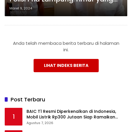
Memamerkan Kemaluannya
Maret 9, 2024
pada Putri Tetangga
Anda telah membaca berita terbaru di halaman
ini.
LIHAT INDEKS BERITA
Post Terbaru
BAIC T1 Resmi Diperkenalkan di Indonesia,
1
Mobil Listrik Rp300 Jutaan Siap Ramaikan
Pasar EV
Agustus 7, 2026