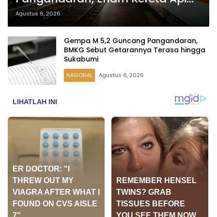
Sempat Berhenti Darurat demi
Agustus 6, 2026
Keselamatan
Gempa M 5,2 Guncang Pangandaran,
BMKG Sebut Getarannya Terasa hingga
Sukabumi
NASIONAL
Agustus 6, 2026