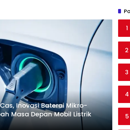
Po
1
2
3
4
Cas, Inovasi Baterai Mikro-
bah Masa Depan Mobil Listrik
5