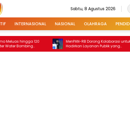
Sabtu, 8 Agustus 2026
TIF
INTERNASIONAL
NASIONAL
OLAHRAGA
PENDID
s hingga 120
MenPAN-RB Dorong Kolaborasi untuk
r Bombing
Hadirkan Layanan Publik yang
Terintegrasi dan Inklusif