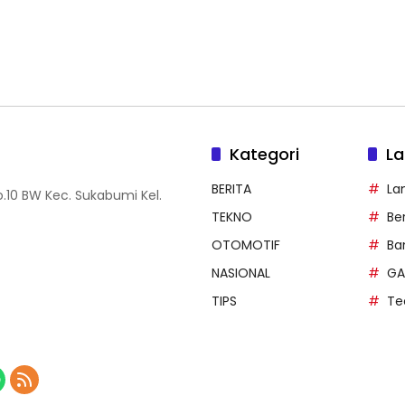
Kategori
La
BERITA
La
.10 BW Kec. Sukabumi Kel.
TEKNO
Be
OTOMOTIF
Ba
NASIONAL
GA
TIPS
Te