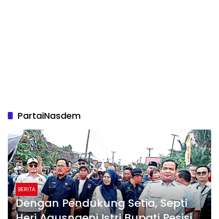
PartaiNasdem
BERITA
Dengan Pendukung Setia, Septi
Heri Agusnaeni Istri Bupati Pesisir