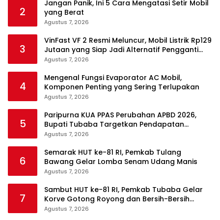
Jangan Panik, Ini 5 Cara Mengatasi Setir Mobil
2
yang Berat
Agustus 7, 2026
VinFast VF 2 Resmi Meluncur, Mobil Listrik Rp129
3
Jutaan yang Siap Jadi Alternatif Pengganti
Motor
Agustus 7, 2026
Mengenal Fungsi Evaporator AC Mobil,
4
Komponen Penting yang Sering Terlupakan
Agustus 7, 2026
Paripurna KUA PPAS Perubahan APBD 2026,
5
Bupati Tubaba Targetkan Pendapatan
Daerah Rp820,3 Miliar
Agustus 7, 2026
Semarak HUT ke-81 RI, Pemkab Tulang
6
Bawang Gelar Lomba Senam Udang Manis
Agustus 7, 2026
Sambut HUT ke-81 RI, Pemkab Tubaba Gelar
7
Korve Gotong Royong dan Bersih-Bersih
Serentak
Agustus 7, 2026