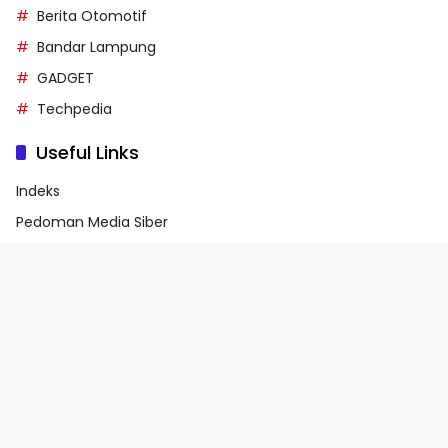
Berita Otomotif
Bandar Lampung
GADGET
Techpedia
Useful Links
Indeks
Pedoman Media Siber
Privacy Policy
Terms of Service
© 2026 - Media90.id | Powered by danar.id