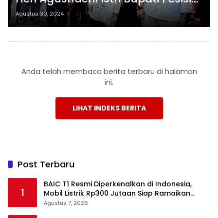
Barat Mendaftar Cabup ke KPU,
Agustus 30, 2024
Kini Ada Tiga Pendaftar
Anda telah membaca berita terbaru di halaman
ini.
LIHAT INDEKS BERITA
Post Terbaru
BAIC T1 Resmi Diperkenalkan di Indonesia,
1
Mobil Listrik Rp300 Jutaan Siap Ramaikan
Pasar EV
Agustus 7, 2026