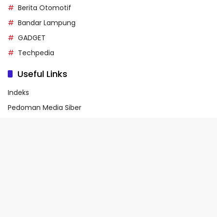
Berita Otomotif
Bandar Lampung
GADGET
Techpedia
Useful Links
Indeks
Pedoman Media Siber
Privacy Policy
Terms of Service
© 2026 - Media90.id | Powered by danar.id