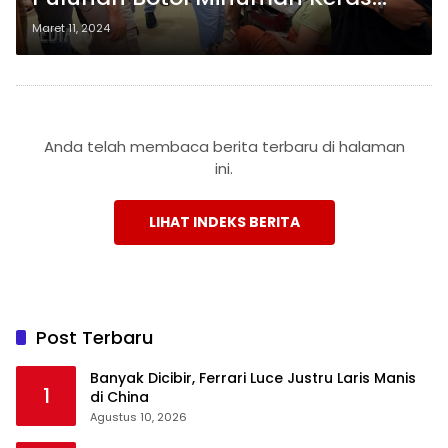
Ilegal dalam Razia Tempat
Maret 11, 2024
Hiburan Malam Selama Dua Hari
Anda telah membaca berita terbaru di halaman
ini.
LIHAT INDEKS BERITA
Post Terbaru
Banyak Dicibir, Ferrari Luce Justru Laris Manis
1
di China
Agustus 10, 2026