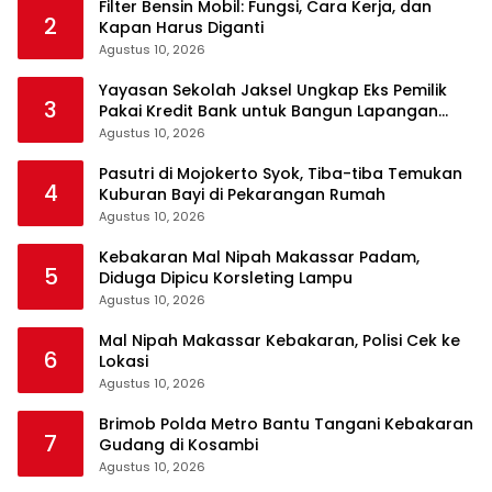
Filter Bensin Mobil: Fungsi, Cara Kerja, dan
2
Kapan Harus Diganti
Agustus 10, 2026
Yayasan Sekolah Jaksel Ungkap Eks Pemilik
3
Pakai Kredit Bank untuk Bangun Lapangan
Padel
Agustus 10, 2026
Pasutri di Mojokerto Syok, Tiba-tiba Temukan
4
Kuburan Bayi di Pekarangan Rumah
Agustus 10, 2026
Kebakaran Mal Nipah Makassar Padam,
5
Diduga Dipicu Korsleting Lampu
Agustus 10, 2026
Mal Nipah Makassar Kebakaran, Polisi Cek ke
6
Lokasi
Agustus 10, 2026
Brimob Polda Metro Bantu Tangani Kebakaran
7
Gudang di Kosambi
Agustus 10, 2026