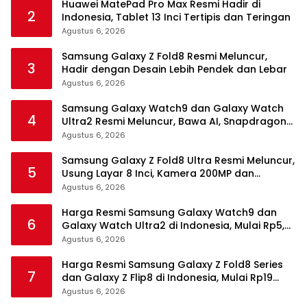
Huawei MatePad Pro Max Resmi Hadir di
2
Indonesia, Tablet 13 Inci Tertipis dan Teringan
Agustus 6, 2026
Samsung Galaxy Z Fold8 Resmi Meluncur,
3
Hadir dengan Desain Lebih Pendek dan Lebar
Agustus 6, 2026
Samsung Galaxy Watch9 dan Galaxy Watch
4
Ultra2 Resmi Meluncur, Bawa AI, Snapdragon
Wear Elite, dan Fitur Kesehatan Baru
Agustus 6, 2026
Samsung Galaxy Z Fold8 Ultra Resmi Meluncur,
5
Usung Layar 8 Inci, Kamera 200MP dan
Snapdragon 8 Elite Gen 5
Agustus 6, 2026
Harga Resmi Samsung Galaxy Watch9 dan
6
Galaxy Watch Ultra2 di Indonesia, Mulai Rp5,9
Jutaan
Agustus 6, 2026
Harga Resmi Samsung Galaxy Z Fold8 Series
7
dan Galaxy Z Flip8 di Indonesia, Mulai Rp19
Jutaan
Agustus 6, 2026