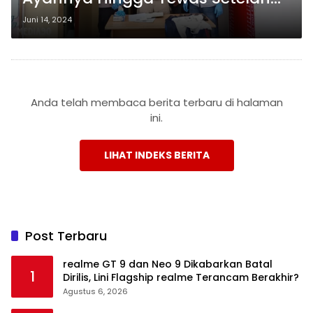
Diminta Bantuan ke Kamar Mandi
Juni 14, 2024
Anda telah membaca berita terbaru di halaman
ini.
LIHAT INDEKS BERITA
Post Terbaru
realme GT 9 dan Neo 9 Dikabarkan Batal
1
Dirilis, Lini Flagship realme Terancam Berakhir?
Agustus 6, 2026