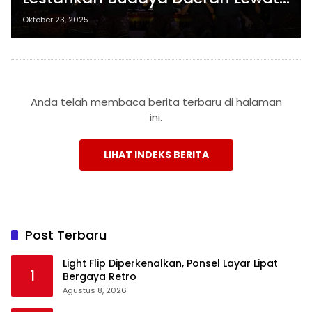
Pekan Kebudayaan Daerah IV
Oktober 23, 2025
2025
Anda telah membaca berita terbaru di halaman
ini.
LIHAT INDEKS BERITA
Post Terbaru
Light Flip Diperkenalkan, Ponsel Layar Lipat
1
Bergaya Retro
Agustus 8, 2026