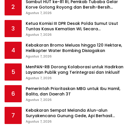
Sambut HUT ke-81 RI, Pemkab Tubaba Gelar
2
Korve Gotong Royong dan Bersih-Bersih
Serentak
Agustus 7, 2026
Ketua Komisi III DPR Desak Polda Sumut Usut
3
Tuntas Kasus Kematian WL Secara
Transparan
Agustus 7, 2026
Kebakaran Bromo Meluas hingga 120 Hektare,
4
Helikopter Water Bombing Disiagakan
Agustus 7, 2026
MenPAN-RB Dorong Kolaborasi untuk Hadirkan
5
Layanan Publik yang Terintegrasi dan Inklusif
Agustus 7, 2026
Pemerintah Prioritaskan MBG untuk Ibu Hamil,
6
Balita, dan Daerah 3T
Agustus 7, 2026
Kebakaran Sempat Melanda Alun-alun
7
Suryakencana Gunung Gede, Api Berhasil
Dipadamkan
Agustus 7, 2026