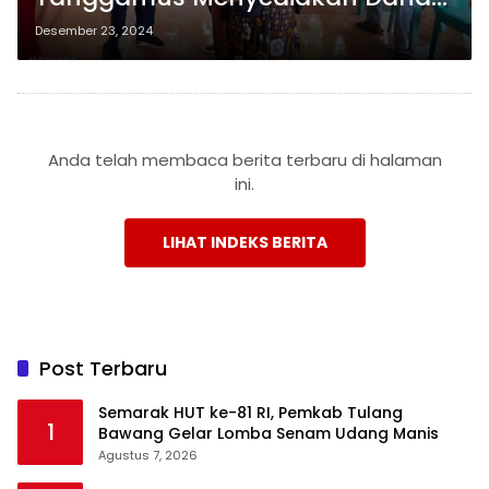
Pribadi untuk 17 Warga yang
Desember 23, 2024
Memerlukan Biaya Ambulans ke
Rumah Sakit
Anda telah membaca berita terbaru di halaman
ini.
LIHAT INDEKS BERITA
Post Terbaru
Semarak HUT ke-81 RI, Pemkab Tulang
1
Bawang Gelar Lomba Senam Udang Manis
Agustus 7, 2026