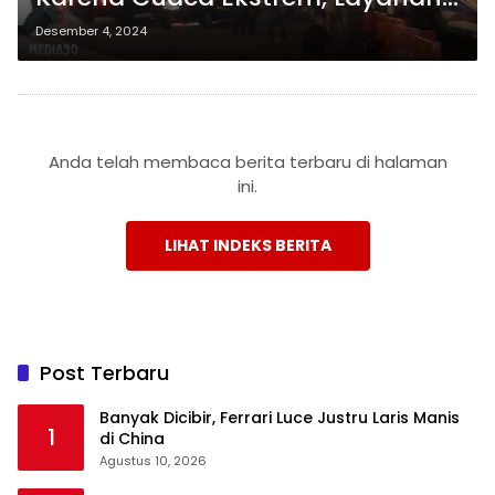
Penyeberangan Bakauheni –
Desember 4, 2024
Merak Kembali Normal
Anda telah membaca berita terbaru di halaman
ini.
LIHAT INDEKS BERITA
Post Terbaru
Banyak Dicibir, Ferrari Luce Justru Laris Manis
1
di China
Agustus 10, 2026