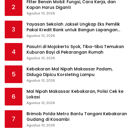
Filter Bensin Mobil: Fungsi, Cara Kerja, dan
2
Kapan Harus Diganti
Agustus 10, 2026
Yayasan Sekolah Jaksel Ungkap Eks Pemilik
3
Pakai Kredit Bank untuk Bangun Lapangan
Padel
Agustus 10, 2026
Pasutri di Mojokerto Syok, Tiba-tiba Temukan
4
Kuburan Bayi di Pekarangan Rumah
Agustus 10, 2026
Kebakaran Mal Nipah Makassar Padam,
5
Diduga Dipicu Korsleting Lampu
Agustus 10, 2026
Mal Nipah Makassar Kebakaran, Polisi Cek ke
6
Lokasi
Agustus 10, 2026
Brimob Polda Metro Bantu Tangani Kebakaran
7
Gudang di Kosambi
Agustus 10, 2026