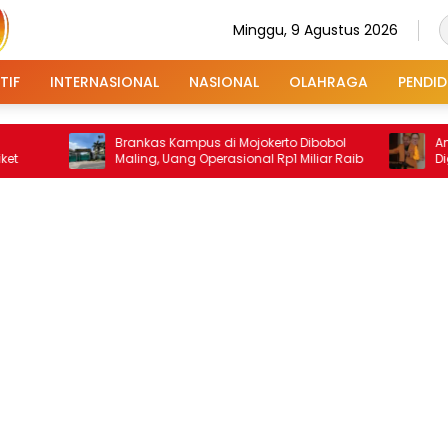
Minggu, 9 Agustus 2026
TIF
INTERNASIONAL
NASIONAL
OLAHRAGA
PENDID
Brankas Kampus di Mojokerto Dibobol
Ambang Bata
Maling, Uang Operasional Rp1 Miliar Raib
Digodok, Ha