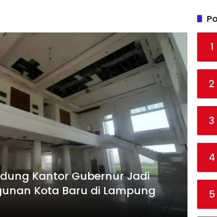
Po
1
2
3
4
edung Kantor Gubernur Jadi
unan Kota Baru di Lampung
5