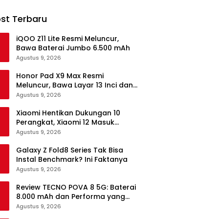
st Terbaru
iQOO Z11 Lite Resmi Meluncur,
Bawa Baterai Jumbo 6.500 mAh
Agustus 9, 2026
Honor Pad X9 Max Resmi
Meluncur, Bawa Layar 13 Inci dan
Baterai 10.100 mAh
Agustus 9, 2026
Xiaomi Hentikan Dukungan 10
Perangkat, Xiaomi 12 Masuk
Daftar
Agustus 9, 2026
Galaxy Z Fold8 Series Tak Bisa
Instal Benchmark? Ini Faktanya
Agustus 9, 2026
Review TECNO POVA 8 5G: Baterai
8.000 mAh dan Performa yang
Masih Mantap di 2026
Agustus 9, 2026