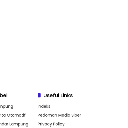
bel
Useful Links
mpung
Indeks
rita Otomotif
Pedoman Media Siber
ndar Lampung
Privacy Policy