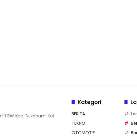
Kategori
La
BERITA
La
.10 BW Kec. Sukabumi Kel.
TEKNO
Be
OTOMOTIF
Ba