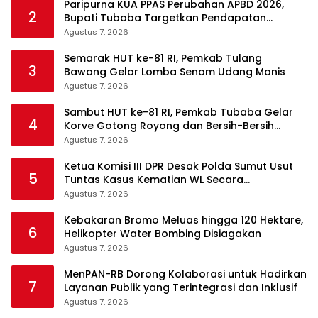
Paripurna KUA PPAS Perubahan APBD 2026,
2
Bupati Tubaba Targetkan Pendapatan
Daerah Rp820,3 Miliar
Agustus 7, 2026
Semarak HUT ke-81 RI, Pemkab Tulang
3
Bawang Gelar Lomba Senam Udang Manis
Agustus 7, 2026
Sambut HUT ke-81 RI, Pemkab Tubaba Gelar
4
Korve Gotong Royong dan Bersih-Bersih
Serentak
Agustus 7, 2026
Ketua Komisi III DPR Desak Polda Sumut Usut
5
Tuntas Kasus Kematian WL Secara
Transparan
Agustus 7, 2026
Kebakaran Bromo Meluas hingga 120 Hektare,
6
Helikopter Water Bombing Disiagakan
Agustus 7, 2026
MenPAN-RB Dorong Kolaborasi untuk Hadirkan
7
Layanan Publik yang Terintegrasi dan Inklusif
Agustus 7, 2026