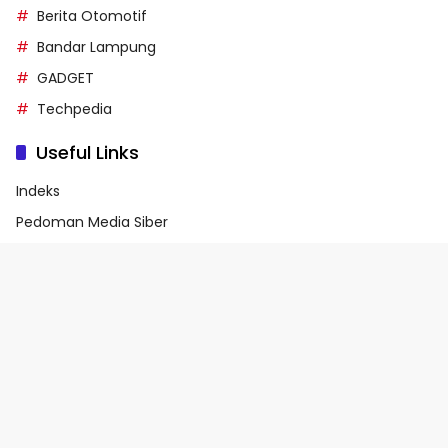
Berita Otomotif
Bandar Lampung
GADGET
Techpedia
Useful Links
Indeks
Pedoman Media Siber
Privacy Policy
Terms of Service
© 2026 - Media90.id | Powered by danar.id