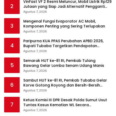
VinFast VF 2 Resmi Meluncur, Mobil Listrik Rp129
2
Jutaan yang Siap Jadi Alternatif Pengganti
Motor
Agustus 7, 2026
Mengenal Fungsi Evaporator AC Mobil,
3
Komponen Penting yang Sering Terlupakan
Agustus 7, 2026
Paripurna KUA PPAS Perubahan APBD 2026,
4
Bupati Tubaba Targetkan Pendapatan
Daerah Rp820,3 Miliar
Agustus 7, 2026
Semarak HUT ke-81 RI, Pemkab Tulang
5
Bawang Gelar Lomba Senam Udang Manis
Agustus 7, 2026
Sambut HUT ke-81 RI, Pemkab Tubaba Gelar
6
Korve Gotong Royong dan Bersih-Bersih
Serentak
Agustus 7, 2026
Ketua Komisi III DPR Desak Polda Sumut Usut
7
Tuntas Kasus Kematian WL Secara
Transparan
Agustus 7, 2026