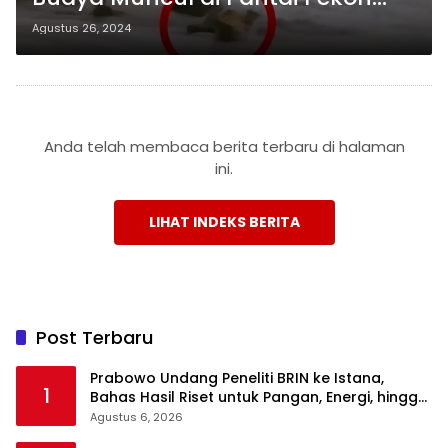
Penyandingan Tanggamus
Agustus 26, 2024
Anda telah membaca berita terbaru di halaman
ini.
LIHAT INDEKS BERITA
Post Terbaru
Prabowo Undang Peneliti BRIN ke Istana,
1
Bahas Hasil Riset untuk Pangan, Energi, hingga
Sampah
Agustus 6, 2026