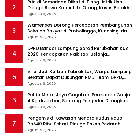
Pria di Samarinda Diikat di Tiang Listrik Usai
2
Diduga Bawa Kabur Istri Orang, Kasus Berakhir
Damai
Agustus 6, 2026
Wamensos Dorong Percepatan Pembangunan
3
Sekolah Rakyat di Probolinggo, Kuansing, dan
Polewali Mandar
Agustus 6, 2026
DPRD Bandar Lampung Soroti Perubahan KUA
4
2026, Pendapatan Naik tapi Belanja
Pembangunan Dipangkas
Agustus 6, 2026
Viral Jadi Korban Tabrak Lari, Warga Lampung
5
Selatan Dapat Dukungan RMD Team, DPRD,
dan Influencer
Agustus 6, 2026
Polda Metro Jaya Gagalkan Peredaran Ganja
6
4 Kg di Jakbar, Seorang Pengedar Ditangkap
Agustus 6, 2026
Pengemis di Kawasan Menara Kudus Raup
7
Rp540 Ribu Sehari, Diduga Paksa Peziarah
hingga Tarik Baju
Agustus 6, 2026