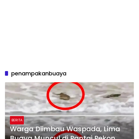
penampakanbuaya
BERITA
Warga Diimbau Waspada, Lima
Buaya Muncul di Pantai Pekon