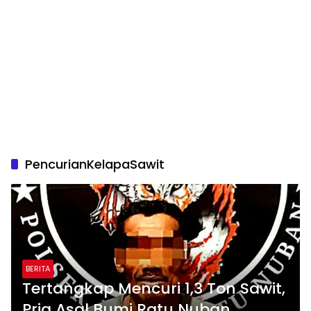
PencurianKelapaSawit
BERITA
Tertangkap Mencuri 1,3 Ton Sawit,
Pria Asal Bumi Ratu Nuban