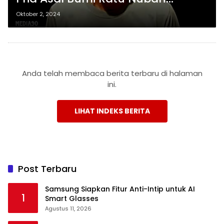
Lampung Tengah Dijebloskan ke
Oktober 2, 2024
Sel Polisi
Anda telah membaca berita terbaru di halaman
ini.
LIHAT INDEKS BERITA
Post Terbaru
Samsung Siapkan Fitur Anti-Intip untuk AI
1
Smart Glasses
Agustus 11, 2026