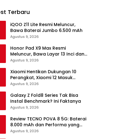
st Terbaru
iQOO Z11 Lite Resmi Meluncur,
Bawa Baterai Jumbo 6.500 mAh
Agustus 9, 2026
Honor Pad X9 Max Resmi
Meluncur, Bawa Layar 13 Inci dan
Baterai 10.100 mAh
Agustus 9, 2026
Xiaomi Hentikan Dukungan 10
Perangkat, Xiaomi 12 Masuk
Daftar
Agustus 9, 2026
Galaxy Z Fold8 Series Tak Bisa
Instal Benchmark? Ini Faktanya
Agustus 9, 2026
Review TECNO POVA 8 5G: Baterai
8.000 mAh dan Performa yang
Masih Mantap di 2026
Agustus 9, 2026