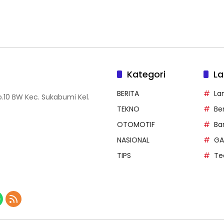
Kategori
La
BERITA
La
.10 BW Kec. Sukabumi Kel.
TEKNO
Be
OTOMOTIF
Ba
NASIONAL
GA
TIPS
Te