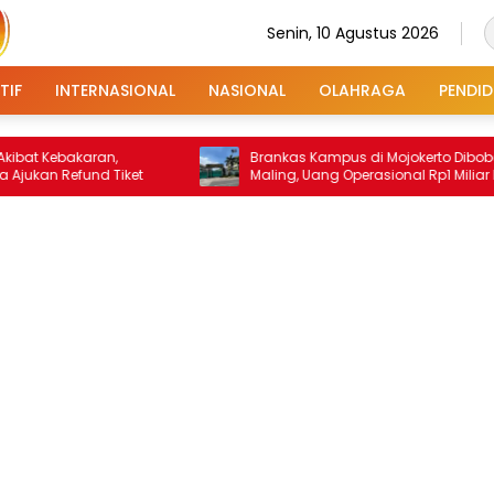
Senin, 10 Agustus 2026
TIF
INTERNASIONAL
NASIONAL
OLAHRAGA
PENDID
akaran,
Brankas Kampus di Mojokerto Dibobol
efund Tiket
Maling, Uang Operasional Rp1 Miliar Raib