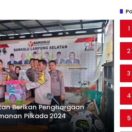
Po
1
2
3
4
tan Berikan Penghargaan
manan Pilkada 2024
5