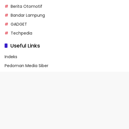
Berita Otomotif
Bandar Lampung
GADGET
Techpedia
Useful Links
Indeks
Pedoman Media Siber
Privacy Policy
Terms of Service
© 2026 - Media90.id | Powered by danar.id