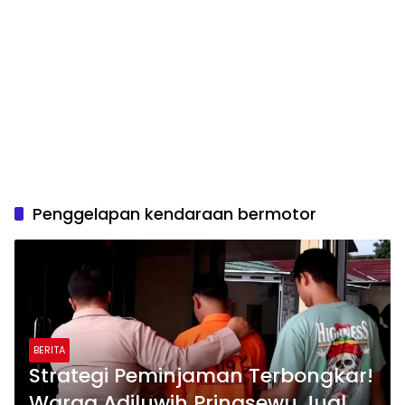
Penggelapan kendaraan bermotor
BERITA
Strategi Peminjaman Terbongkar!
Warga Adiluwih Pringsewu Jual