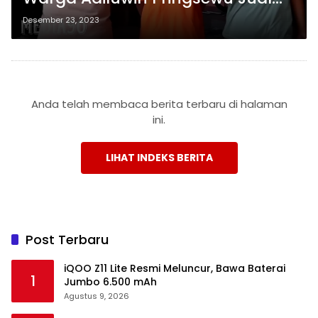
COD Tujuh Motor demi Judi dan
Desember 23, 2023
Open BO
Anda telah membaca berita terbaru di halaman
ini.
LIHAT INDEKS BERITA
Post Terbaru
iQOO Z11 Lite Resmi Meluncur, Bawa Baterai
1
Jumbo 6.500 mAh
Agustus 9, 2026