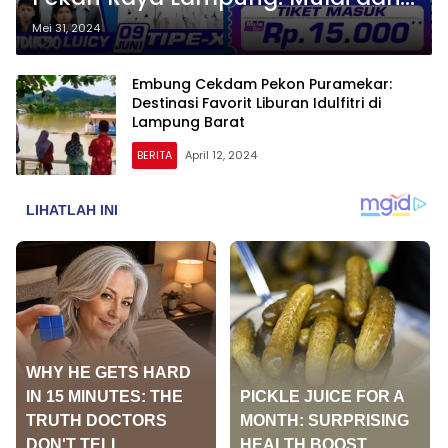
Rp15 Ribu! Cek Jadwalnya di Sini
Mei 31, 2024
Embung Cekdam Pekon Puramekar:
Destinasi Favorit Liburan Idulfitri di
Lampung Barat
BERITA
April 12, 2024