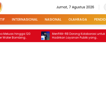
Jumat, 7 Agustus 2026
TIF
INTERNASIONAL
NASIONAL
OLAHRAGA
PENDID
hingga 120
MenPAN-RB Dorong Kolaborasi untuk
 Bombing
Hadirkan Layanan Publik yang
Terintegrasi dan Inklusif