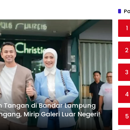
Po
1
2
3
4
am Tangan di Bandar Lampung
gang, Mirip Galeri Luar Negeri!
5