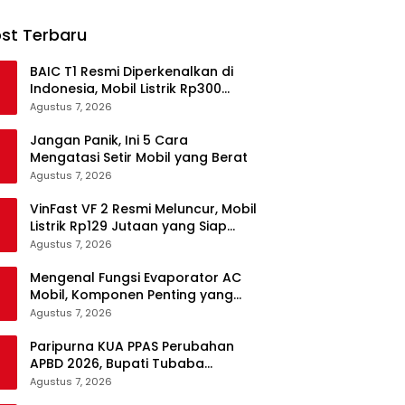
st Terbaru
BAIC T1 Resmi Diperkenalkan di
Indonesia, Mobil Listrik Rp300
Jutaan Siap Ramaikan Pasar EV
Agustus 7, 2026
Jangan Panik, Ini 5 Cara
Mengatasi Setir Mobil yang Berat
Agustus 7, 2026
VinFast VF 2 Resmi Meluncur, Mobil
Listrik Rp129 Jutaan yang Siap
Jadi Alternatif Pengganti Motor
Agustus 7, 2026
Mengenal Fungsi Evaporator AC
Mobil, Komponen Penting yang
Sering Terlupakan
Agustus 7, 2026
Paripurna KUA PPAS Perubahan
APBD 2026, Bupati Tubaba
Targetkan Pendapatan Daerah
Agustus 7, 2026
Rp820,3 Miliar