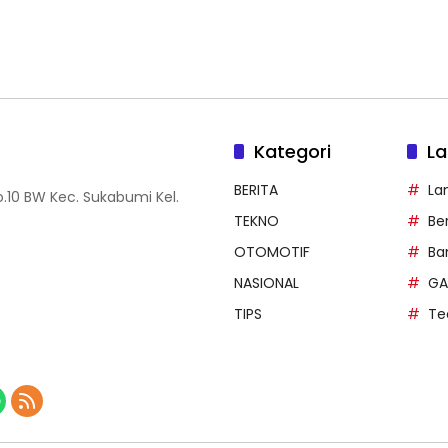
Kategori
La
BERITA
La
.10 BW Kec. Sukabumi Kel.
TEKNO
Be
OTOMOTIF
Ba
NASIONAL
GA
TIPS
Te