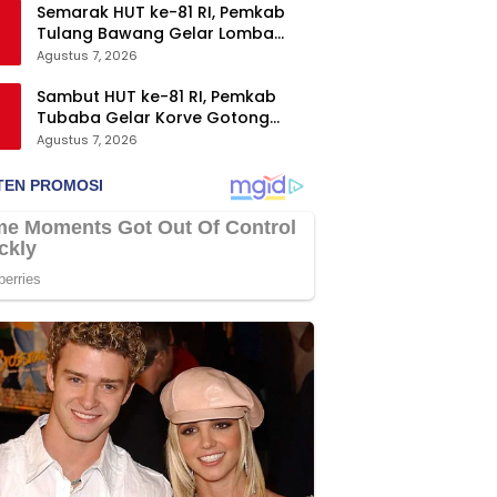
Semarak HUT ke-81 RI, Pemkab
Tulang Bawang Gelar Lomba
Senam Udang Manis
Agustus 7, 2026
Sambut HUT ke-81 RI, Pemkab
Tubaba Gelar Korve Gotong
Royong dan Bersih-Bersih
Agustus 7, 2026
Serentak