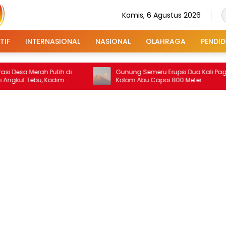
Kamis, 6 Agustus 2026
TIF
INTERNASIONAL
NASIONAL
OLAHRAGA
PENDID
a Merah Putih di
Gunung Semeru Erupsi Dua Kali Pagi Ini,
 Tebu, Kodim
Kolom Abu Capai 800 Meter
an