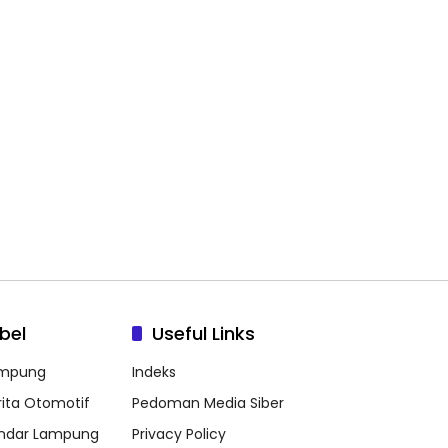
bel
Useful Links
mpung
Indeks
rita Otomotif
Pedoman Media Siber
ndar Lampung
Privacy Policy