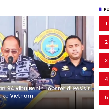
Po
1
2
3
4
94 Ribu Benih Lobster di Pesisir
m ke Vietnam
5