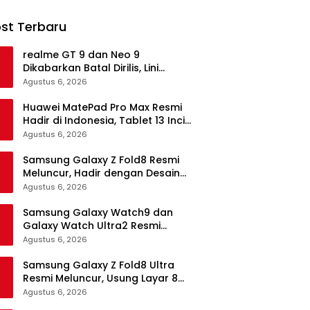
st Terbaru
realme GT 9 dan Neo 9
Dikabarkan Batal Dirilis, Lini
Flagship realme Terancam
Agustus 6, 2026
Berakhir?
Huawei MatePad Pro Max Resmi
Hadir di Indonesia, Tablet 13 Inci
Tertipis dan Teringan
Agustus 6, 2026
Samsung Galaxy Z Fold8 Resmi
Meluncur, Hadir dengan Desain
Lebih Pendek dan Lebar
Agustus 6, 2026
Samsung Galaxy Watch9 dan
Galaxy Watch Ultra2 Resmi
Meluncur, Bawa AI, Snapdragon
Agustus 6, 2026
Wear Elite, dan Fitur Kesehatan
Baru
Samsung Galaxy Z Fold8 Ultra
Resmi Meluncur, Usung Layar 8
Inci, Kamera 200MP dan
Agustus 6, 2026
Snapdragon 8 Elite Gen 5