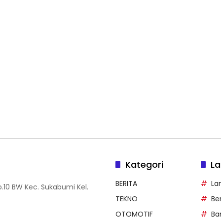
Kategori
La
BERITA
La
.10 BW Kec. Sukabumi Kel.
TEKNO
Be
OTOMOTIF
Ba