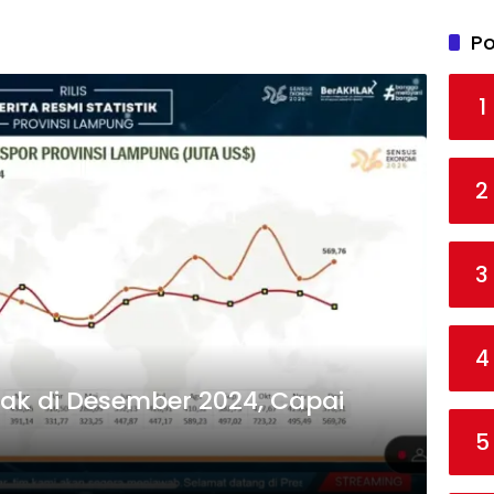
Po
1
2
3
4
ak di Desember 2024, Capai
5