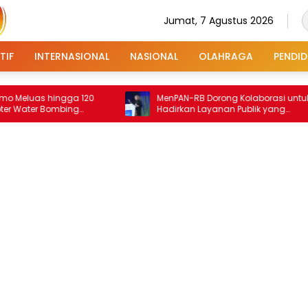
Jumat, 7 Agustus 2026
TIF
INTERNASIONAL
NASIONAL
OLAHRAGA
PENDID
s hingga 120
MenPAN-RB Dorong Kolaborasi untuk
er Bombing
Hadirkan Layanan Publik yang
Terintegrasi dan Inklusif