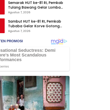
Semarak HUT ke-81 RI, Pemkab
Tulang Bawang Gelar Lomba
Senam Udang Manis
Agustus 7, 2026
Sambut HUT ke-81 RI, Pemkab
Tubaba Gelar Korve Gotong
Royong dan Bersih-Bersih
Agustus 7, 2026
Serentak