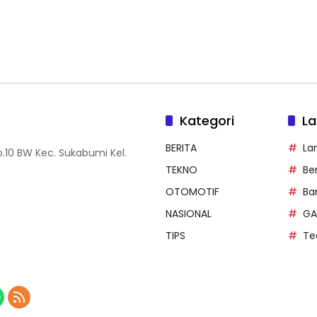
Kategori
La
BERITA
La
.10 BW Kec. Sukabumi Kel.
TEKNO
Be
OTOMOTIF
Ba
NASIONAL
GA
TIPS
Te