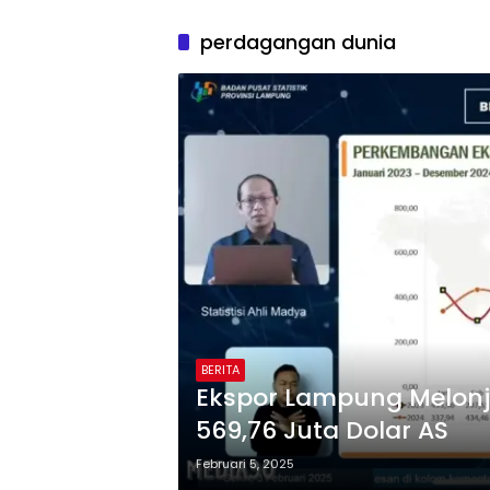
perdagangan dunia
BERITA
Ekspor Lampung Melonj
569,76 Juta Dolar AS
Februari 5, 2025