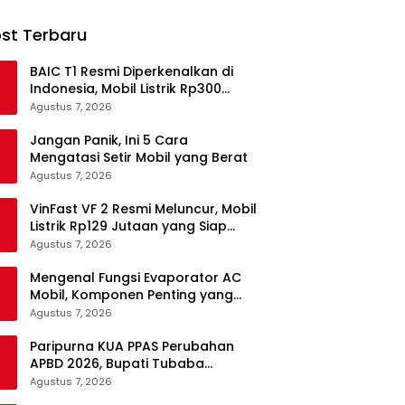
st Terbaru
BAIC T1 Resmi Diperkenalkan di
Indonesia, Mobil Listrik Rp300
Jutaan Siap Ramaikan Pasar EV
Agustus 7, 2026
Jangan Panik, Ini 5 Cara
Mengatasi Setir Mobil yang Berat
Agustus 7, 2026
VinFast VF 2 Resmi Meluncur, Mobil
Listrik Rp129 Jutaan yang Siap
Jadi Alternatif Pengganti Motor
Agustus 7, 2026
Mengenal Fungsi Evaporator AC
Mobil, Komponen Penting yang
Sering Terlupakan
Agustus 7, 2026
Paripurna KUA PPAS Perubahan
APBD 2026, Bupati Tubaba
Targetkan Pendapatan Daerah
Agustus 7, 2026
Rp820,3 Miliar