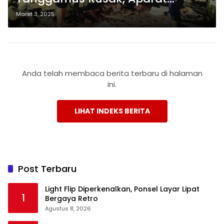
Berhasil Giring Gajah ke TNBBS
Maret 3, 2025
Anda telah membaca berita terbaru di halaman
ini.
LIHAT INDEKS BERITA
Post Terbaru
Light Flip Diperkenalkan, Ponsel Layar Lipat
1
Bergaya Retro
Agustus 8, 2026