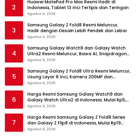
Huawei MatePad Pro Max Resmi Hadir di
2
Indonesia, Tablet 13 Inci Tertipis dan Teringan
Agustus 6, 2026
Samsung Galaxy Z Fold8 Resmi Meluncur,
3
Hadir dengan Desain Lebih Pendek dan Lebar
Agustus 6, 2026
Samsung Galaxy Watch9 dan Galaxy Watch
4
Ultra2 Resmi Meluncur, Bawa AI, Snapdragon
Wear Elite, dan Fitur Kesehatan Baru
Agustus 6, 2026
Samsung Galaxy Z Fold8 Ultra Resmi Meluncur,
5
Usung Layar 8 Inci, Kamera 200MP dan
Snapdragon 8 Elite Gen 5
Agustus 6, 2026
Harga Resmi Samsung Galaxy Watch9 dan
6
Galaxy Watch Ultra2 di Indonesia, Mulai Rp5,9
Jutaan
Agustus 6, 2026
Harga Resmi Samsung Galaxy Z Fold8 Series
7
dan Galaxy Z Flip8 di Indonesia, Mulai Rp19
Jutaan
Agustus 6, 2026