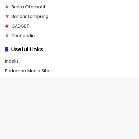
Berita Otomotif
Bandar Lampung
GADGET
Techpedia
Useful Links
Indeks
Pedoman Media Siber
Privacy Policy
Terms of Service
© 2026 - Media90.id | Powered by danar.id