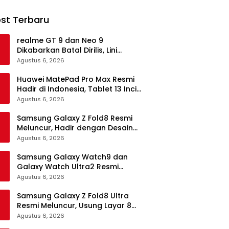
st Terbaru
realme GT 9 dan Neo 9
Dikabarkan Batal Dirilis, Lini
Flagship realme Terancam
Agustus 6, 2026
Berakhir?
Huawei MatePad Pro Max Resmi
Hadir di Indonesia, Tablet 13 Inci
Tertipis dan Teringan
Agustus 6, 2026
Samsung Galaxy Z Fold8 Resmi
Meluncur, Hadir dengan Desain
Lebih Pendek dan Lebar
Agustus 6, 2026
Samsung Galaxy Watch9 dan
Galaxy Watch Ultra2 Resmi
Meluncur, Bawa AI, Snapdragon
Agustus 6, 2026
Wear Elite, dan Fitur Kesehatan
Baru
Samsung Galaxy Z Fold8 Ultra
Resmi Meluncur, Usung Layar 8
Inci, Kamera 200MP dan
Agustus 6, 2026
Snapdragon 8 Elite Gen 5