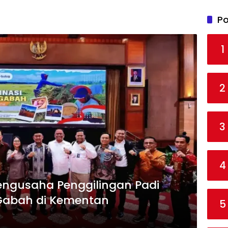
Po
1
2
3
4
engusaha Penggilingan Padi
Gabah di Kementan
5