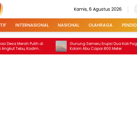
Kamis, 6 Agustus 2026
TIF
INTERNASIONAL
NASIONAL
OLAHRAGA
PENDID
Merah Putih di
Gunung Semeru Erupsi Dua Kali Pagi Ini,
ebu, Kodim
Kolom Abu Capai 800 Meter
n