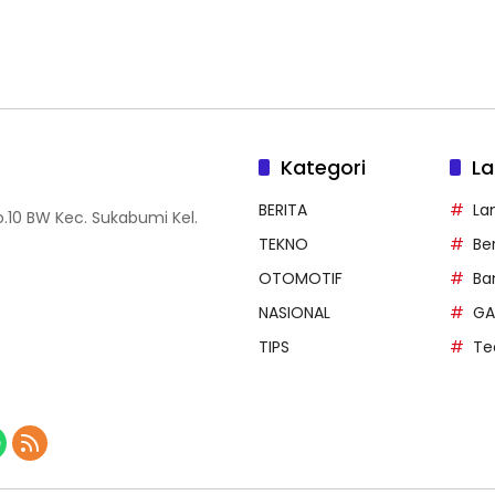
Kategori
La
BERITA
La
.10 BW Kec. Sukabumi Kel.
TEKNO
Be
OTOMOTIF
Ba
NASIONAL
GA
TIPS
Te