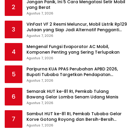
Jangan Panik, Ini 5 Cara Mengatasi Setir Mobil
2
yang Berat
Agustus 7, 2026
VinFast VF 2 Resmi Meluncur, Mobil Listrik Rp129
3
Jutaan yang Siap Jadi Alternatif Pengganti
Motor
Agustus 7, 2026
Mengenal Fungsi Evaporator AC Mobil,
4
Komponen Penting yang Sering Terlupakan
Agustus 7, 2026
Paripurna KUA PPAS Perubahan APBD 2026,
5
Bupati Tubaba Targetkan Pendapatan
Daerah Rp820,3 Miliar
Agustus 7, 2026
Semarak HUT ke-81 RI, Pemkab Tulang
6
Bawang Gelar Lomba Senam Udang Manis
Agustus 7, 2026
Sambut HUT ke-81 RI, Pemkab Tubaba Gelar
7
Korve Gotong Royong dan Bersih-Bersih
Serentak
Agustus 7, 2026