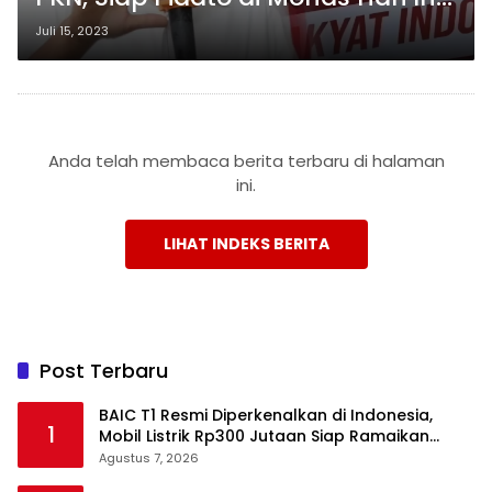
Janji Digantung dalam Sorotan
Juli 15, 2023
Resmi
Anda telah membaca berita terbaru di halaman
ini.
LIHAT INDEKS BERITA
Post Terbaru
BAIC T1 Resmi Diperkenalkan di Indonesia,
1
Mobil Listrik Rp300 Jutaan Siap Ramaikan
Pasar EV
Agustus 7, 2026