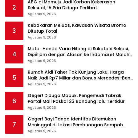
ABG di Mamuju Jadi Korban Kekerasan
2
Seksual, 15 Pria Diduga Terlibat
Agustus 9, 2026
Kebakaran Meluas, Kawasan Wisata Bromo
3
Ditutup Total
Agustus 9, 2026
Motor Honda Vario Hilang di Sukatani Bekasi,
4
Dipinjam dengan Alasan ke Indomaret Malah
Tak Kembali
Agustus 9, 2026
Rumah Aldi Taher Tak Kunjung Laku, Harga
5
Naik Jadi Rp7 Miliar dan Bonus Mercedes-Benz
C200
Agustus 9, 2026
Geger! Diduga Mabuk, Pengemudi Tabrak
6
Portal Mall Paskal 23 Bandung lalu Tertidur
Agustus 9, 2026
Geger! Bayi Tanpa Identitas Ditemukan
7
Meninggal di Lokasi Pembuangan Sampah
Tangerang
Agustus 9, 2026