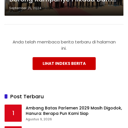
dengan Mengedepankan
September 25, 2024
Kearifan Lokal
Anda telah membaca berita terbaru di halaman
ini.
LIHAT INDEKS BERITA
Post Terbaru
Ambang Batas Parlemen 2029 Masih Digodok,
1
Hanura: Berapa Pun Kami Siap
Agustus 9, 2026