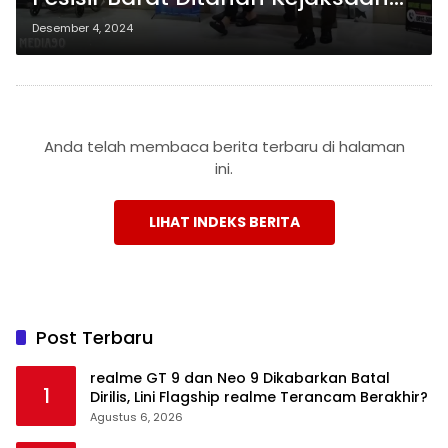
karena Korupsi Proyek Jalan
Desember 4, 2024
Rp1,88 Miliar Bersama Anggota
DPRD
Anda telah membaca berita terbaru di halaman
ini.
LIHAT INDEKS BERITA
Post Terbaru
realme GT 9 dan Neo 9 Dikabarkan Batal
1
Dirilis, Lini Flagship realme Terancam Berakhir?
Agustus 6, 2026