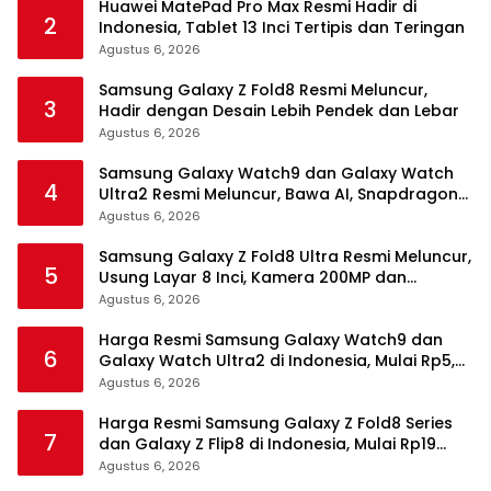
Huawei MatePad Pro Max Resmi Hadir di
2
Indonesia, Tablet 13 Inci Tertipis dan Teringan
Agustus 6, 2026
Samsung Galaxy Z Fold8 Resmi Meluncur,
3
Hadir dengan Desain Lebih Pendek dan Lebar
Agustus 6, 2026
Samsung Galaxy Watch9 dan Galaxy Watch
4
Ultra2 Resmi Meluncur, Bawa AI, Snapdragon
Wear Elite, dan Fitur Kesehatan Baru
Agustus 6, 2026
Samsung Galaxy Z Fold8 Ultra Resmi Meluncur,
5
Usung Layar 8 Inci, Kamera 200MP dan
Snapdragon 8 Elite Gen 5
Agustus 6, 2026
Harga Resmi Samsung Galaxy Watch9 dan
6
Galaxy Watch Ultra2 di Indonesia, Mulai Rp5,9
Jutaan
Agustus 6, 2026
Harga Resmi Samsung Galaxy Z Fold8 Series
7
dan Galaxy Z Flip8 di Indonesia, Mulai Rp19
Jutaan
Agustus 6, 2026