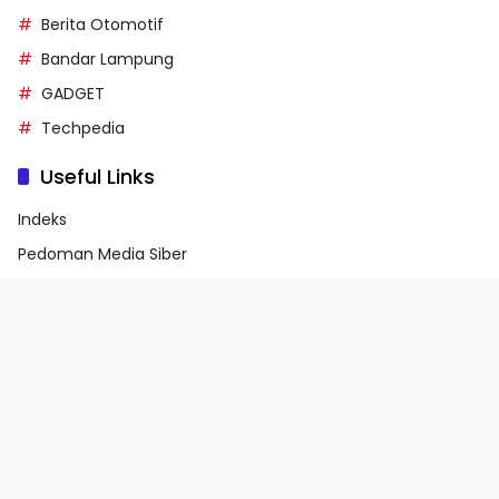
Berita Otomotif
Bandar Lampung
GADGET
Techpedia
Useful Links
Indeks
Pedoman Media Siber
Privacy Policy
Terms of Service
© 2026 - Media90.id | Powered by danar.id