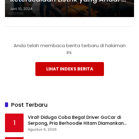
Lampung Setelah Gangguan
Juni 10, 2024
Sutet: Kunjungi PLTU Tarahan dan
Sebalang
Anda telah membaca berita terbaru di halaman
ini.
LIHAT INDEKS BERITA
Post Terbaru
Viral! Diduga Coba Begal Driver GoCar di
1
Serpong, Pria Berhoodie Hitam Diamankan
Warga dan Polisi
Agustus 6, 2026