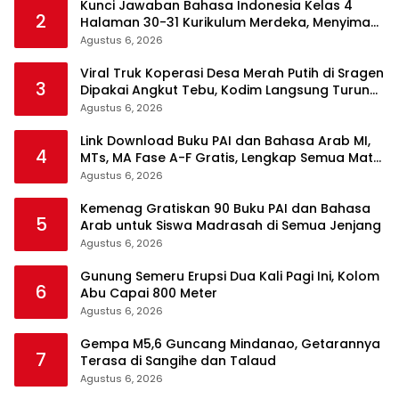
Kunci Jawaban Bahasa Indonesia Kelas 4
2
Halaman 30-31 Kurikulum Merdeka, Menyimak
Teks Kepala Suku Len
Agustus 6, 2026
Viral Truk Koperasi Desa Merah Putih di Sragen
3
Dipakai Angkut Tebu, Kodim Langsung Turun
Tangan
Agustus 6, 2026
Link Download Buku PAI dan Bahasa Arab MI,
4
MTs, MA Fase A-F Gratis, Lengkap Semua Mata
Pelajaran
Agustus 6, 2026
Kemenag Gratiskan 90 Buku PAI dan Bahasa
5
Arab untuk Siswa Madrasah di Semua Jenjang
Agustus 6, 2026
Gunung Semeru Erupsi Dua Kali Pagi Ini, Kolom
6
Abu Capai 800 Meter
Agustus 6, 2026
Gempa M5,6 Guncang Mindanao, Getarannya
7
Terasa di Sangihe dan Talaud
Agustus 6, 2026