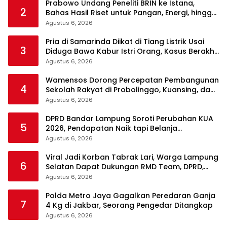
Prabowo Undang Peneliti BRIN ke Istana,
2
Bahas Hasil Riset untuk Pangan, Energi, hingga
Sampah
Agustus 6, 2026
Pria di Samarinda Diikat di Tiang Listrik Usai
3
Diduga Bawa Kabur Istri Orang, Kasus Berakhir
Damai
Agustus 6, 2026
Wamensos Dorong Percepatan Pembangunan
4
Sekolah Rakyat di Probolinggo, Kuansing, dan
Polewali Mandar
Agustus 6, 2026
DPRD Bandar Lampung Soroti Perubahan KUA
5
2026, Pendapatan Naik tapi Belanja
Pembangunan Dipangkas
Agustus 6, 2026
Viral Jadi Korban Tabrak Lari, Warga Lampung
6
Selatan Dapat Dukungan RMD Team, DPRD,
dan Influencer
Agustus 6, 2026
Polda Metro Jaya Gagalkan Peredaran Ganja
7
4 Kg di Jakbar, Seorang Pengedar Ditangkap
Agustus 6, 2026