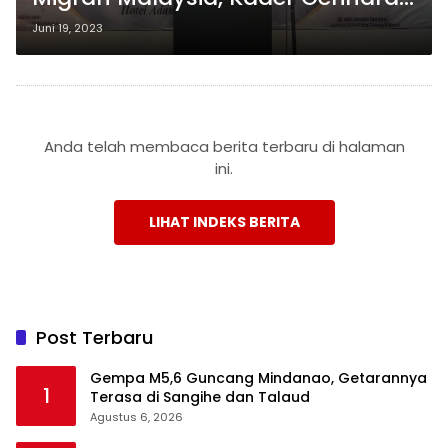
Ajak Bersama-Sama Dukung
Juni 19, 2023
Prabowo sebagai Calon Presiden
2024
Anda telah membaca berita terbaru di halaman
ini.
LIHAT INDEKS BERITA
Post Terbaru
Gempa M5,6 Guncang Mindanao, Getarannya
1
Terasa di Sangihe dan Talaud
Agustus 6, 2026