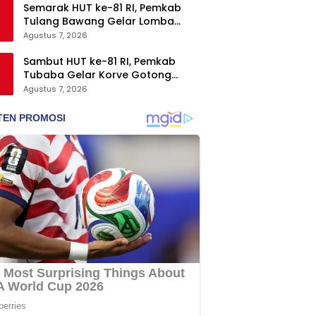
Semarak HUT ke-81 RI, Pemkab
Tulang Bawang Gelar Lomba
Senam Udang Manis
Agustus 7, 2026
Sambut HUT ke-81 RI, Pemkab
Tubaba Gelar Korve Gotong
Royong dan Bersih-Bersih
Agustus 7, 2026
Serentak