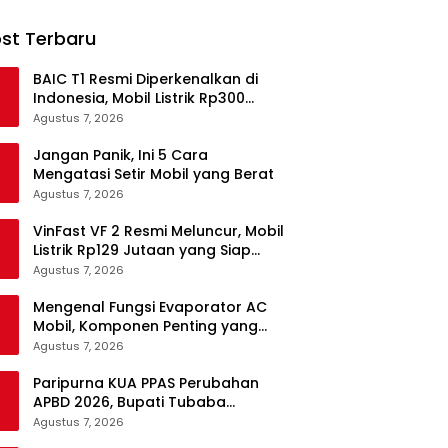
st Terbaru
BAIC T1 Resmi Diperkenalkan di
Indonesia, Mobil Listrik Rp300
Jutaan Siap Ramaikan Pasar EV
Agustus 7, 2026
Jangan Panik, Ini 5 Cara
Mengatasi Setir Mobil yang Berat
Agustus 7, 2026
VinFast VF 2 Resmi Meluncur, Mobil
Listrik Rp129 Jutaan yang Siap
Jadi Alternatif Pengganti Motor
Agustus 7, 2026
Mengenal Fungsi Evaporator AC
Mobil, Komponen Penting yang
Sering Terlupakan
Agustus 7, 2026
Paripurna KUA PPAS Perubahan
APBD 2026, Bupati Tubaba
Targetkan Pendapatan Daerah
Agustus 7, 2026
Rp820,3 Miliar