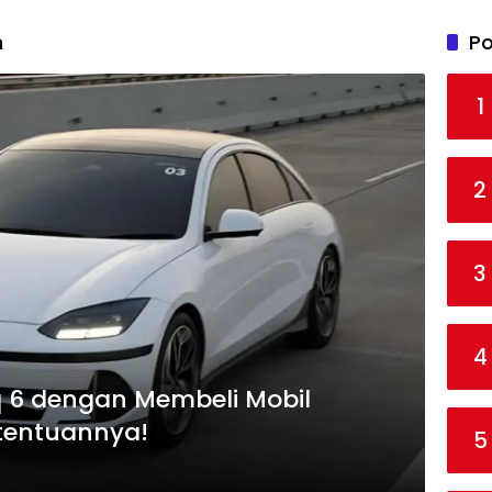
n
Po
1
2
3
4
q 6 dengan Membeli Mobil
etentuannya!
5