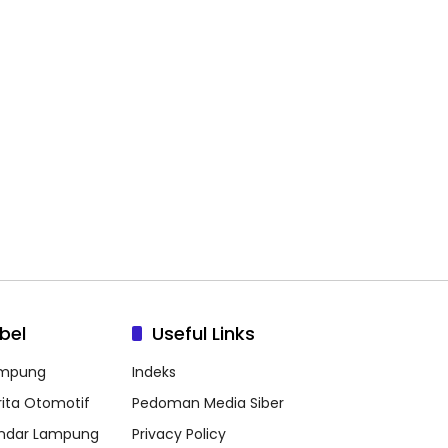
bel
Useful Links
mpung
Indeks
rita Otomotif
Pedoman Media Siber
ndar Lampung
Privacy Policy