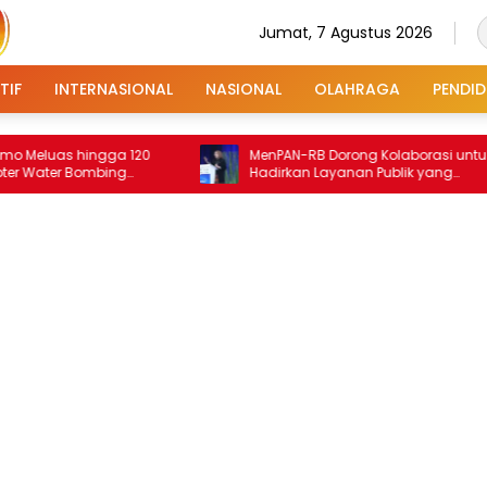
Jumat, 7 Agustus 2026
TIF
INTERNASIONAL
NASIONAL
OLAHRAGA
PENDID
s hingga 120
MenPAN-RB Dorong Kolaborasi untuk
r Bombing
Hadirkan Layanan Publik yang
Terintegrasi dan Inklusif