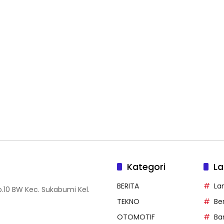
Kategori
La
BERITA
La
.10 BW Kec. Sukabumi Kel.
TEKNO
Be
OTOMOTIF
Ba