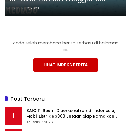
Meningkat Pesat, Penyebabnya
Desember 2, 2023
Terungkap!
Anda telah membaca berita terbaru di halaman
ini.
LIHAT INDEKS BERITA
Post Terbaru
BAIC T1 Resmi Diperkenalkan di Indonesia,
1
Mobil Listrik Rp300 Jutaan Siap Ramaikan
Pasar EV
Agustus 7, 2026