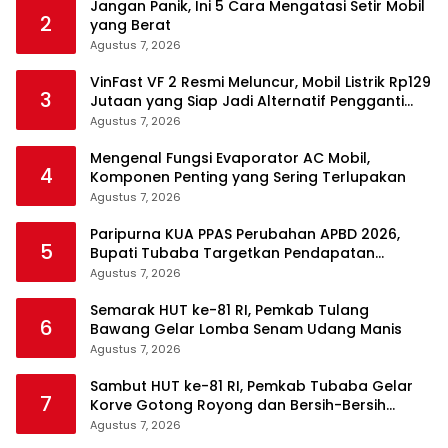
Jangan Panik, Ini 5 Cara Mengatasi Setir Mobil
2
yang Berat
Agustus 7, 2026
VinFast VF 2 Resmi Meluncur, Mobil Listrik Rp129
3
Jutaan yang Siap Jadi Alternatif Pengganti
Motor
Agustus 7, 2026
Mengenal Fungsi Evaporator AC Mobil,
4
Komponen Penting yang Sering Terlupakan
Agustus 7, 2026
Paripurna KUA PPAS Perubahan APBD 2026,
5
Bupati Tubaba Targetkan Pendapatan
Daerah Rp820,3 Miliar
Agustus 7, 2026
Semarak HUT ke-81 RI, Pemkab Tulang
6
Bawang Gelar Lomba Senam Udang Manis
Agustus 7, 2026
Sambut HUT ke-81 RI, Pemkab Tubaba Gelar
7
Korve Gotong Royong dan Bersih-Bersih
Serentak
Agustus 7, 2026