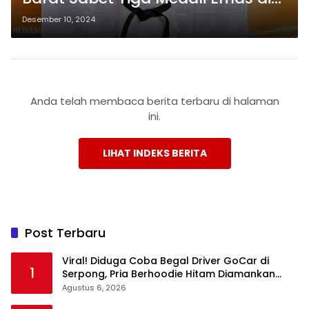
Kejuaraan Taekwondo
Desember 10, 2024
Internasional Vietnam
Anda telah membaca berita terbaru di halaman
ini.
LIHAT INDEKS BERITA
Post Terbaru
Viral! Diduga Coba Begal Driver GoCar di
1
Serpong, Pria Berhoodie Hitam Diamankan
Warga dan Polisi
Agustus 6, 2026