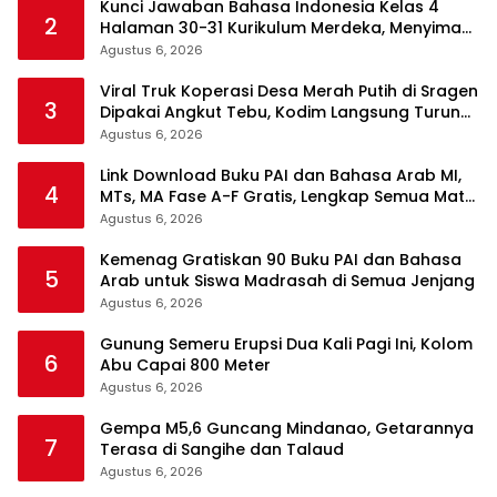
Kunci Jawaban Bahasa Indonesia Kelas 4
2
Halaman 30-31 Kurikulum Merdeka, Menyimak
Teks Kepala Suku Len
Agustus 6, 2026
Viral Truk Koperasi Desa Merah Putih di Sragen
3
Dipakai Angkut Tebu, Kodim Langsung Turun
Tangan
Agustus 6, 2026
Link Download Buku PAI dan Bahasa Arab MI,
4
MTs, MA Fase A-F Gratis, Lengkap Semua Mata
Pelajaran
Agustus 6, 2026
Kemenag Gratiskan 90 Buku PAI dan Bahasa
5
Arab untuk Siswa Madrasah di Semua Jenjang
Agustus 6, 2026
Gunung Semeru Erupsi Dua Kali Pagi Ini, Kolom
6
Abu Capai 800 Meter
Agustus 6, 2026
Gempa M5,6 Guncang Mindanao, Getarannya
7
Terasa di Sangihe dan Talaud
Agustus 6, 2026