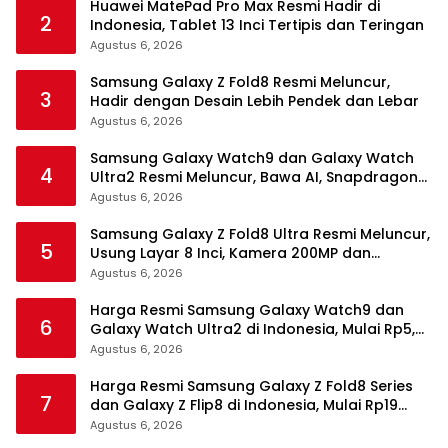
Huawei MatePad Pro Max Resmi Hadir di
2
Indonesia, Tablet 13 Inci Tertipis dan Teringan
Agustus 6, 2026
Samsung Galaxy Z Fold8 Resmi Meluncur,
3
Hadir dengan Desain Lebih Pendek dan Lebar
Agustus 6, 2026
Samsung Galaxy Watch9 dan Galaxy Watch
4
Ultra2 Resmi Meluncur, Bawa AI, Snapdragon
Wear Elite, dan Fitur Kesehatan Baru
Agustus 6, 2026
Samsung Galaxy Z Fold8 Ultra Resmi Meluncur,
5
Usung Layar 8 Inci, Kamera 200MP dan
Snapdragon 8 Elite Gen 5
Agustus 6, 2026
Harga Resmi Samsung Galaxy Watch9 dan
6
Galaxy Watch Ultra2 di Indonesia, Mulai Rp5,9
Jutaan
Agustus 6, 2026
Harga Resmi Samsung Galaxy Z Fold8 Series
7
dan Galaxy Z Flip8 di Indonesia, Mulai Rp19
Jutaan
Agustus 6, 2026