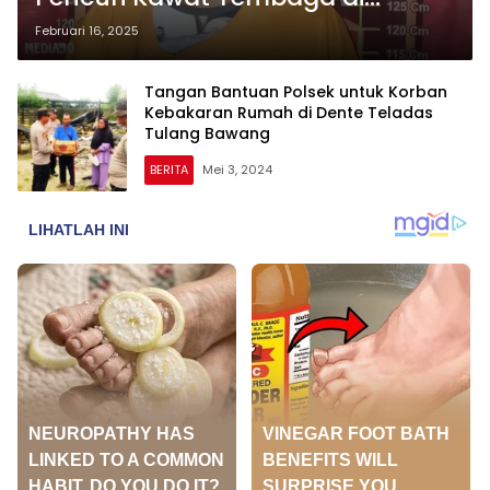
Gudang PT CPB, Kerugian Capai
Februari 16, 2025
Rp12,5 Juta
Tangan Bantuan Polsek untuk Korban
Kebakaran Rumah di Dente Teladas
Tulang Bawang
BERITA
Mei 3, 2024