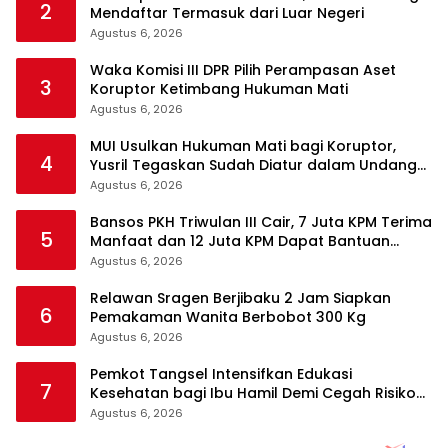
2
Mendaftar Termasuk dari Luar Negeri
Agustus 6, 2026
Waka Komisi III DPR Pilih Perampasan Aset
3
Koruptor Ketimbang Hukuman Mati
Agustus 6, 2026
MUI Usulkan Hukuman Mati bagi Koruptor,
4
Yusril Tegaskan Sudah Diatur dalam Undang-
Undang
Agustus 6, 2026
Bansos PKH Triwulan III Cair, 7 Juta KPM Terima
5
Manfaat dan 12 Juta KPM Dapat Bantuan
Sembako
Agustus 6, 2026
Relawan Sragen Berjibaku 2 Jam Siapkan
6
Pemakaman Wanita Berbobot 300 Kg
Agustus 6, 2026
Pemkot Tangsel Intensifkan Edukasi
7
Kesehatan bagi Ibu Hamil Demi Cegah Risiko
Kehamilan
Agustus 6, 2026