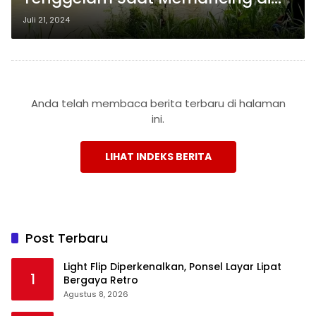
Sungai Way Sekampung,
Juli 21, 2024
Lampung Timur
Anda telah membaca berita terbaru di halaman
ini.
LIHAT INDEKS BERITA
Post Terbaru
Light Flip Diperkenalkan, Ponsel Layar Lipat
1
Bergaya Retro
Agustus 8, 2026