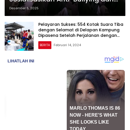
Kenakalan Remaja ke Pelajar
Desember 5, 2025
SMKN Rawajitu Timur
Pelayaran Sukses: 554 Kotak Suara Tiba
dengan Selamat di Delapan Kampung
Dipasena Setelah Perjalanan dengan
Klotok dari Bumi Dipasena Mulya
BERITA
Februari 14, 2024