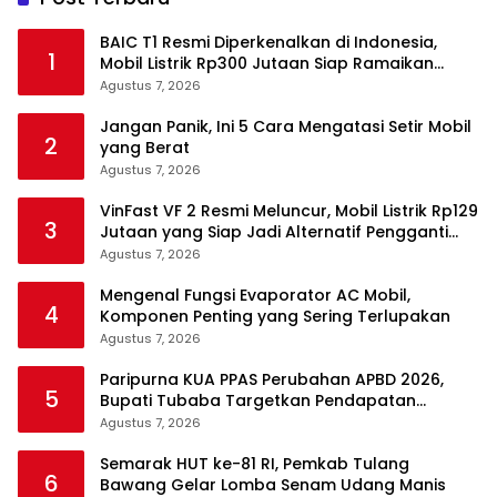
BAIC T1 Resmi Diperkenalkan di Indonesia,
1
Mobil Listrik Rp300 Jutaan Siap Ramaikan
Pasar EV
Agustus 7, 2026
Jangan Panik, Ini 5 Cara Mengatasi Setir Mobil
2
yang Berat
Agustus 7, 2026
VinFast VF 2 Resmi Meluncur, Mobil Listrik Rp129
3
Jutaan yang Siap Jadi Alternatif Pengganti
Motor
Agustus 7, 2026
Mengenal Fungsi Evaporator AC Mobil,
4
Komponen Penting yang Sering Terlupakan
Agustus 7, 2026
Paripurna KUA PPAS Perubahan APBD 2026,
5
Bupati Tubaba Targetkan Pendapatan
Daerah Rp820,3 Miliar
Agustus 7, 2026
Semarak HUT ke-81 RI, Pemkab Tulang
6
Bawang Gelar Lomba Senam Udang Manis