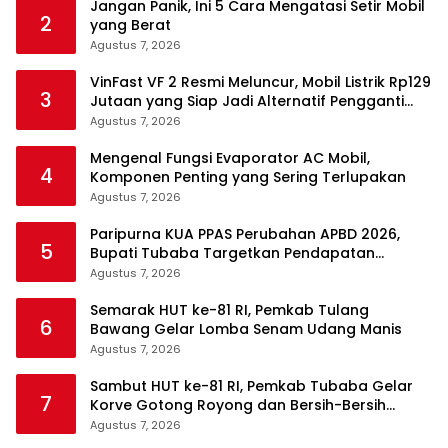
Jangan Panik, Ini 5 Cara Mengatasi Setir Mobil
2
yang Berat
Agustus 7, 2026
VinFast VF 2 Resmi Meluncur, Mobil Listrik Rp129
3
Jutaan yang Siap Jadi Alternatif Pengganti
Motor
Agustus 7, 2026
Mengenal Fungsi Evaporator AC Mobil,
4
Komponen Penting yang Sering Terlupakan
Agustus 7, 2026
Paripurna KUA PPAS Perubahan APBD 2026,
5
Bupati Tubaba Targetkan Pendapatan
Daerah Rp820,3 Miliar
Agustus 7, 2026
Semarak HUT ke-81 RI, Pemkab Tulang
6
Bawang Gelar Lomba Senam Udang Manis
Agustus 7, 2026
Sambut HUT ke-81 RI, Pemkab Tubaba Gelar
7
Korve Gotong Royong dan Bersih-Bersih
Serentak
Agustus 7, 2026