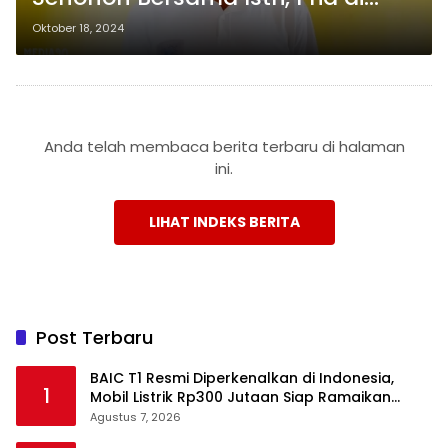
Way Kanan Ditangkap Polisi
Oktober 18, 2024
Anda telah membaca berita terbaru di halaman
ini.
LIHAT INDEKS BERITA
Post Terbaru
BAIC T1 Resmi Diperkenalkan di Indonesia,
1
Mobil Listrik Rp300 Jutaan Siap Ramaikan
Pasar EV
Agustus 7, 2026