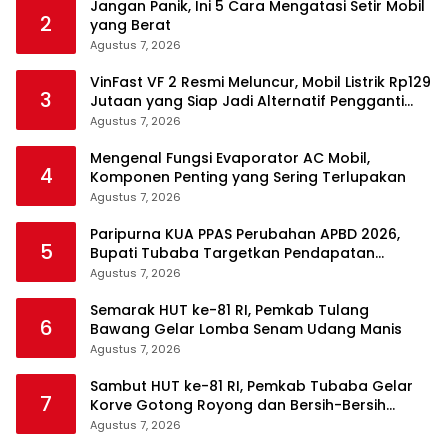
Jangan Panik, Ini 5 Cara Mengatasi Setir Mobil
2
yang Berat
Agustus 7, 2026
VinFast VF 2 Resmi Meluncur, Mobil Listrik Rp129
3
Jutaan yang Siap Jadi Alternatif Pengganti
Motor
Agustus 7, 2026
Mengenal Fungsi Evaporator AC Mobil,
4
Komponen Penting yang Sering Terlupakan
Agustus 7, 2026
Paripurna KUA PPAS Perubahan APBD 2026,
5
Bupati Tubaba Targetkan Pendapatan
Daerah Rp820,3 Miliar
Agustus 7, 2026
Semarak HUT ke-81 RI, Pemkab Tulang
6
Bawang Gelar Lomba Senam Udang Manis
Agustus 7, 2026
Sambut HUT ke-81 RI, Pemkab Tubaba Gelar
7
Korve Gotong Royong dan Bersih-Bersih
Serentak
Agustus 7, 2026