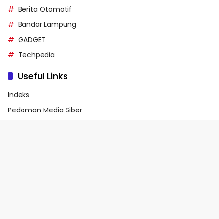
Berita Otomotif
Bandar Lampung
GADGET
Techpedia
Useful Links
Indeks
Pedoman Media Siber
Privacy Policy
Terms of Service
© 2026 - Media90.id | Powered by danar.id