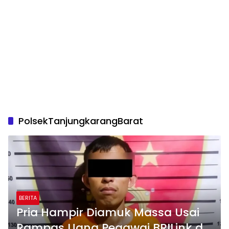
PolsekTanjungkarangBarat
BERITA
Pria Hampir Diamuk Massa Usai
Rampas Uang Pegawai BRILink di