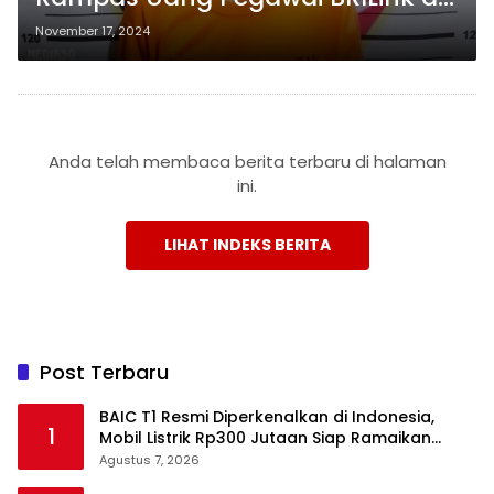
Bandar Lampung
November 17, 2024
Anda telah membaca berita terbaru di halaman
ini.
LIHAT INDEKS BERITA
Post Terbaru
BAIC T1 Resmi Diperkenalkan di Indonesia,
1
Mobil Listrik Rp300 Jutaan Siap Ramaikan
Pasar EV
Agustus 7, 2026