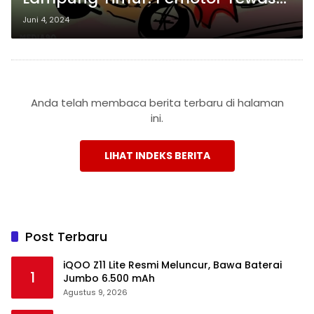
Terlindas Mobil, Sopir Klaim
Juni 4, 2024
Kondisi Jalan Gelap
Anda telah membaca berita terbaru di halaman
ini.
LIHAT INDEKS BERITA
Post Terbaru
iQOO Z11 Lite Resmi Meluncur, Bawa Baterai
1
Jumbo 6.500 mAh
Agustus 9, 2026