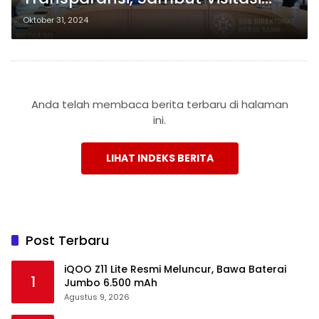
Penilaian Komisi Informasi
Oktober 31, 2024
Lampung
Anda telah membaca berita terbaru di halaman
ini.
LIHAT INDEKS BERITA
Post Terbaru
iQOO Z11 Lite Resmi Meluncur, Bawa Baterai
1
Jumbo 6.500 mAh
Agustus 9, 2026