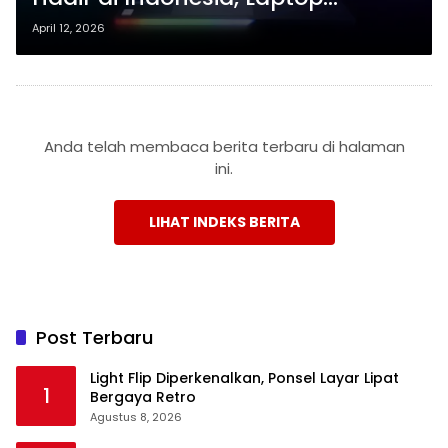
Gaming Monster dengan RTX
April 12, 2026
5090
Anda telah membaca berita terbaru di halaman
ini.
LIHAT INDEKS BERITA
Post Terbaru
Light Flip Diperkenalkan, Ponsel Layar Lipat
1
Bergaya Retro
Agustus 8, 2026