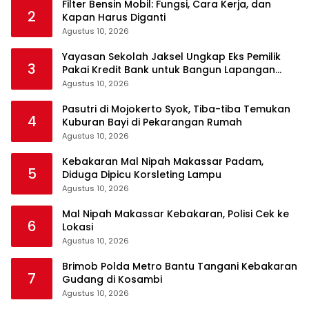
Filter Bensin Mobil: Fungsi, Cara Kerja, dan
2
Kapan Harus Diganti
Agustus 10, 2026
Yayasan Sekolah Jaksel Ungkap Eks Pemilik
3
Pakai Kredit Bank untuk Bangun Lapangan
Padel
Agustus 10, 2026
Pasutri di Mojokerto Syok, Tiba-tiba Temukan
4
Kuburan Bayi di Pekarangan Rumah
Agustus 10, 2026
Kebakaran Mal Nipah Makassar Padam,
5
Diduga Dipicu Korsleting Lampu
Agustus 10, 2026
Mal Nipah Makassar Kebakaran, Polisi Cek ke
6
Lokasi
Agustus 10, 2026
Brimob Polda Metro Bantu Tangani Kebakaran
7
Gudang di Kosambi
Agustus 10, 2026