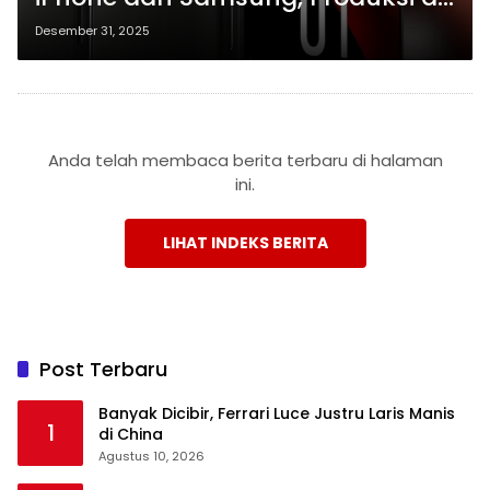
Indonesia Siap Go Internasional
Desember 31, 2025
Anda telah membaca berita terbaru di halaman
ini.
LIHAT INDEKS BERITA
Post Terbaru
Banyak Dicibir, Ferrari Luce Justru Laris Manis
1
di China
Agustus 10, 2026