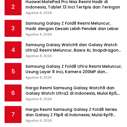
Huawei MatePad Pro Max Resmi Hadir di
2
Indonesia, Tablet 13 Inci Tertipis dan Teringan
Agustus 6, 2026
Samsung Galaxy Z Fold8 Resmi Meluncur,
3
Hadir dengan Desain Lebih Pendek dan Lebar
Agustus 6, 2026
Samsung Galaxy Watch9 dan Galaxy Watch
4
Ultra2 Resmi Meluncur, Bawa AI, Snapdragon
Wear Elite, dan Fitur Kesehatan Baru
Agustus 6, 2026
Samsung Galaxy Z Fold8 Ultra Resmi Meluncur,
5
Usung Layar 8 Inci, Kamera 200MP dan
Snapdragon 8 Elite Gen 5
Agustus 6, 2026
Harga Resmi Samsung Galaxy Watch9 dan
6
Galaxy Watch Ultra2 di Indonesia, Mulai Rp5,9
Jutaan
Agustus 6, 2026
Harga Resmi Samsung Galaxy Z Fold8 Series
7
dan Galaxy Z Flip8 di Indonesia, Mulai Rp19
Jutaan
Agustus 6, 2026