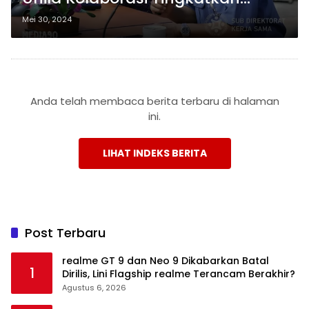
Kualitas Pengajar Melalui
Mei 30, 2024
Program S3
Anda telah membaca berita terbaru di halaman
ini.
LIHAT INDEKS BERITA
Post Terbaru
realme GT 9 dan Neo 9 Dikabarkan Batal
1
Dirilis, Lini Flagship realme Terancam Berakhir?
Agustus 6, 2026