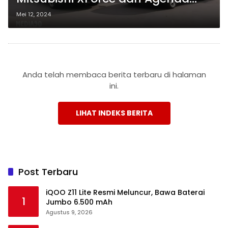
Pameran Terkini
Mei 12, 2024
Anda telah membaca berita terbaru di halaman
ini.
LIHAT INDEKS BERITA
Post Terbaru
iQOO Z11 Lite Resmi Meluncur, Bawa Baterai
1
Jumbo 6.500 mAh
Agustus 9, 2026